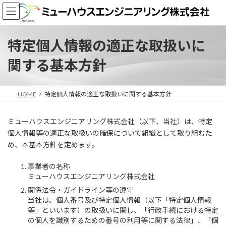
コ
ナ
ン
ビ
テ
ゲ
ン
ー
特定個人情報の適正な取扱いに
ツ
シ
へ
ョ
関する基本方針
ス
ン
キ
に
ッ
移
HOME
特定個人情報の適正な取扱いに関する基本方針
プ
動
ミューハウスエンジニアリング株式会社（以下、当社）は、特定
個人情報等の適正な取扱いの確保について組織として取り組むた
め、本基本方針を定めます。
事業者の名称
ミューハウスエンジニアリング株式会社
関係法令・ガイドライン等の遵守
当社は、個人番号及び特定個人情報（以下「特定個人情報
等」といいます）の取扱いに関し、「行政手続における特定
の個人を識別するための番号の利用等に関する法律」、「個