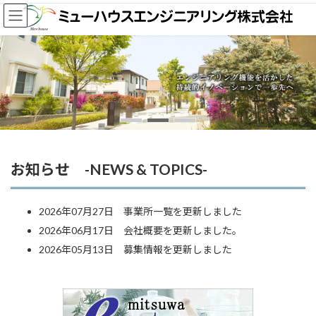
コ
ナ
ン
ビ
テ
ゲ
ン
ー
ツ
シ
へ
ョ
ス
ン
キ
に
ッ
移
プ
動
お知らせ -NEWS & TOPICS-
2026年07月27日 事業所一覧を更新しました
2026年06月17日 会社概要を更新しました。
2026年05月13日 募集情報を更新しました